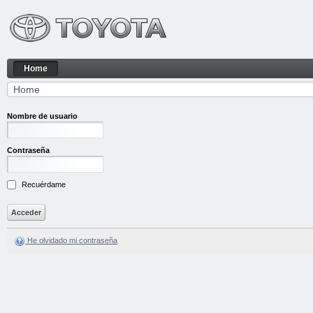
Saltar al contenido
Home
Home
Navegación
Home
Camino de migas
Nombre de usuario
Contraseña
Recuérdame
He olvidado mi contraseña